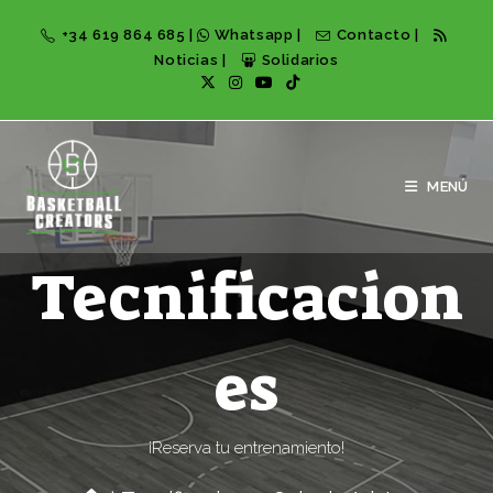
+34 619 864 685
|
Whatsapp
|
Contacto
|
Noticias
|
Solidarios
MENÚ
Tecnificacion
es
¡Reserva tu entrenamiento!