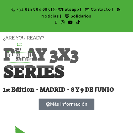
+34 619 864 685
|
Whatsapp
|
Contacto
|
Noticias
|
Solidarios
¿ARE YOU READY?
PLAY 3X3
MENÚ
SERIES
1
Edition - MADRID - 8 Y 9 DE JUNIO
st
Más información