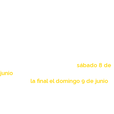
Alcorcón,
organiza el Torneo 3×3 Play3x3
Cantera by Basketball Creators el 8 de
junio (+ día 9 los finalistas) de junio en
Alcorcón, con 12 categorías, desde
benjamín hasta junior, tanto femenino
como masculino.
El evento se desarrollará en el
polideportivo Los Cantos el
sábado 8 de
junio
de 10:00 a 17:00 h. Los finalistas
disputarán
la final el domingo 9 de junio
en el Centro Comercial X-Madrid, en el
evento paralelo FIBA 3×3 que se celebra
el fin de semana, donde competirán
equipos internacionales tanto masculinos