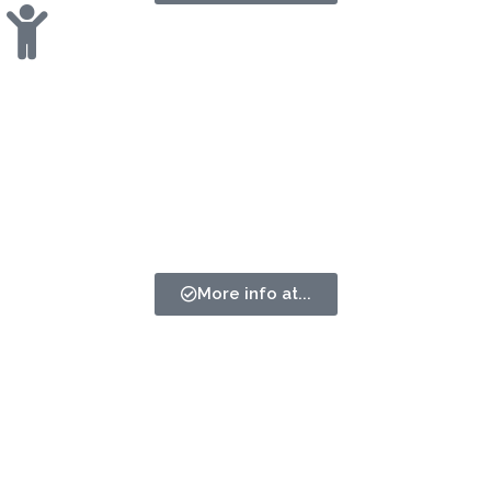
Cantera/Youth
Benjamín 2014 · Alevín 2012-2013 · PreInfantil 2011 ·
Infantil 2010 · Cadete 2008-2009
More info at...
Cantera/Youth
Basketball Creators
, en colaboración con
Alcorcón Basket
y el
Ayuntamiento de