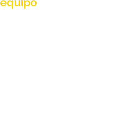
equipo
, incluyendo:
Mínimo 3 partidos
2 bebidas
Camiseta del torneo
Calcetines
Música
Y muchos premios
Inscripciones solo desde
el móvil, en la app de
OWQLO.