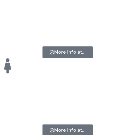
Male PRO
(16 Teams)
More info at...
Female PRO
(12 Teams)
More info at...