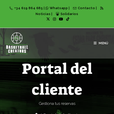
+34 619 864 685
|
Whatsapp
|
Contacto
|
Noticias
|
Solidarios
MENÚ
Portal del
cliente
Gestiona tus reservas