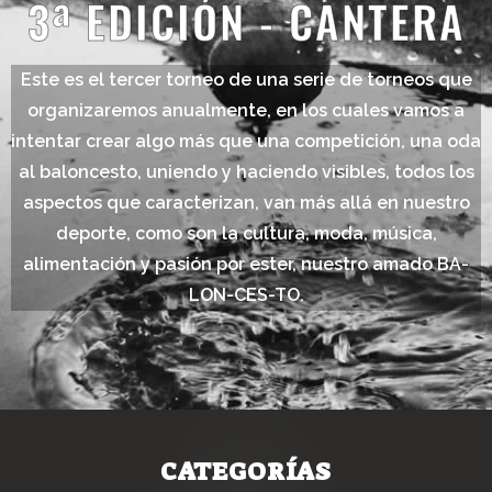
3ª EDICIÓN - CANTERA
Este es el tercer torneo de una serie de torneos que
organizaremos anualmente, en los cuales vamos a
intentar crear algo más que una competición, una oda
al baloncesto, uniendo y haciendo visibles, todos los
aspectos que caracterizan, van más allá en nuestro
deporte, como son la cultura, moda, música,
alimentación y pasión por ester, nuestro amado BA-
LON-CES-TO.
CATEGORÍAS