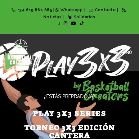
+34 619 864 685
|
Whatsapp
|
Contacto
|
Noticias
|
Solidarios
MENÚ
¿ESTÁS PREPRADO/A?
PLAY 3X3 SERIES
TORNEO 3X3 EDICIÓN
CANTERA