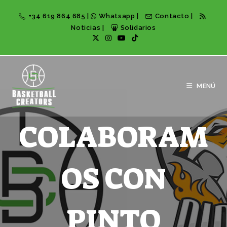
+34 619 864 685
|
Whatsapp
|
Contacto
|
Noticias
|
Solidarios
MENÚ
COLABORAM
OS CON
PINTO