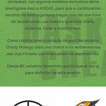
de basket, con algunos modelos exclusivos de la
prestigiosa marca
ADIDAS
, para que a continuación
muchos de esos jugadores hagan más de una hora
de tecnificación con nuestro queridos Charly,
Alvarote, César y muchos más.
Como colofón a esta jornada de puro baloncesto
Charly Hidalgo dará una charla a los entrenadores
del club Pinteño con intercambio de experiencias.
Desde
BC
estamos deseando que llegue el día 15
para disfrutar de este evento.