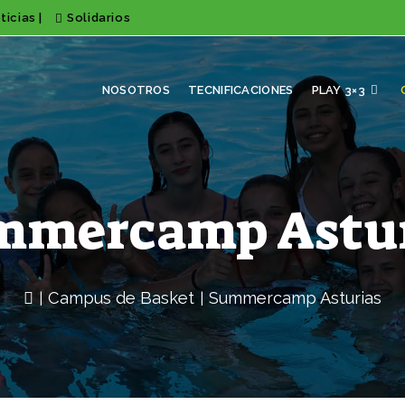
ticias
|
Solidarios
NOSOTROS
TECNIFICACIONES
PLAY 3×3
mmercamp Astur
Campus de Basket
Summercamp Asturias
|
|