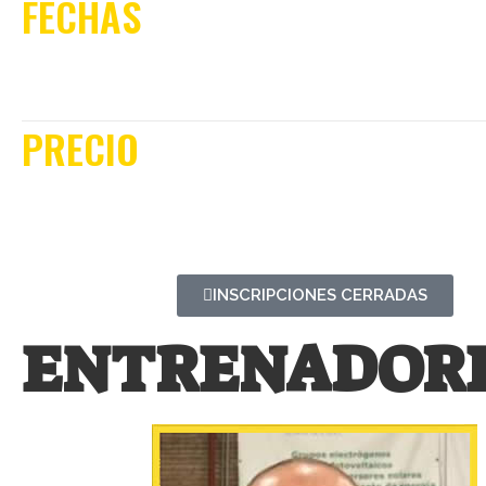
FECHAS
Tendrá lugar del
15 al 22 de julio
.
PRECIO
Por participante: 695 €
INSCRIPCIONES CERRADAS
ENTRENADOR