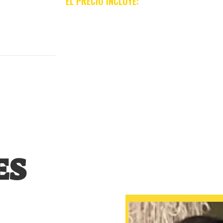
EL PRECIO INCLUYE:
Viaje de ida y vuelta de Madrid-Ovie
Pensión completa deportista.
Desplazamientos en autocar a cursillo
3 días de cursillo 3 horas de surf*
Servicio de enfermería ó fisioterapia 
Seguro de accidentes y responsabilida
Camiseta y calcetines de entrenamie
ES