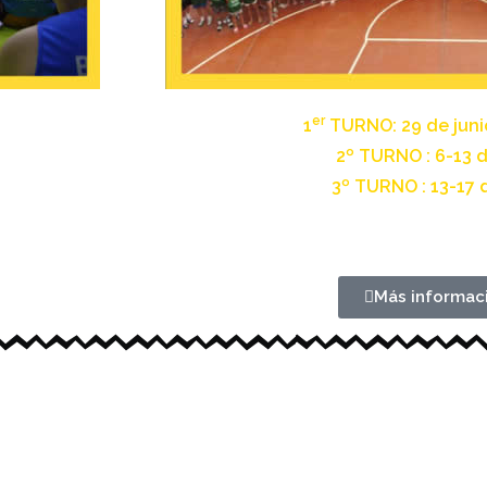
er
1
TURNO: 29 de junio 
2º TURNO : 6-13 d
3º TURNO : 13-17 d
Más informac