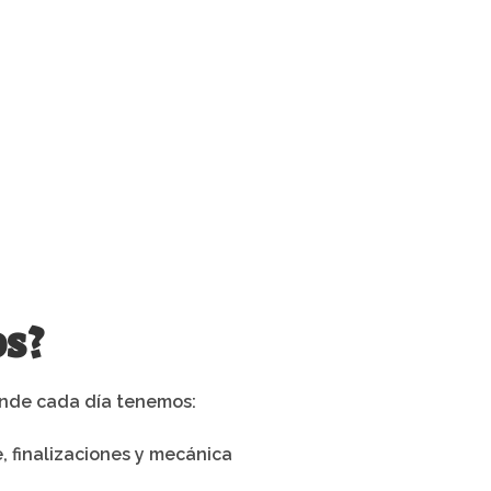
demás de nuestros
os un cursillo de
os?
donde cada día tenemos:
 finalizaciones y mecánica