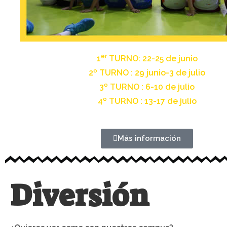
er
1
TURNO: 22-25 de junio
2º TURNO : 29 junio-3 de julio
3º TURNO : 6-10 de julio
4º TURNO : 13-17 de julio
Más información
Diversión