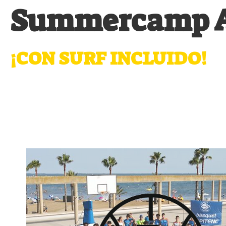
Summercamp A
¡CON SURF INCLUIDO!
Repetimos destino norteño tras el éxi
entrenamientos de basket, nuestras ve
surf de 3 tardes (9 horas aproximadame