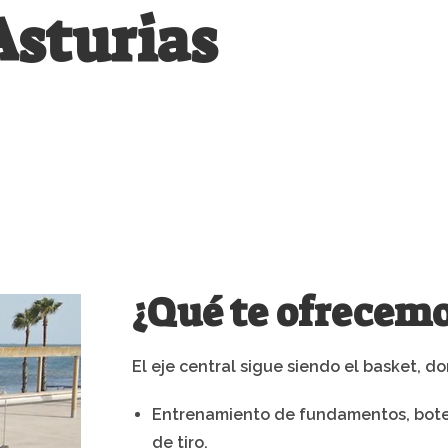
sturias
to del pasado verano. En este campus a
ladas y fantástica convivencia, incluim
nte) en la Escuela Tablas de Gijón.
¿Qué te ofrecem
El eje central sigue siendo el basket, 
Entrenamiento de fundamentos, bote,
de tiro.