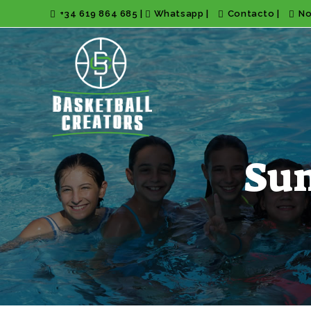
+34 619 864 685
|
Whatsapp
|
Contacto
|
No
Su